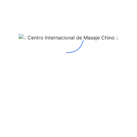
Mostrando el único resultado
Compresas de
semillas
terapéuticas
S/
90.00
AÑADIR AL
CARRITO
Centro Internacional de Masaje Chino